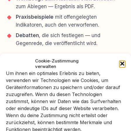
zum Ablegen — Ergebnis als PDF.
Praxisbeispiele
mit offengelegten
Indikatoren, auch den verworfenen.
Debatten
, die sich festlegen — und
Gegenrede, die veröffentlicht wird.
Ohne Anmeldung, ohne Datensammeln, unter
Cookie-Zustimmung
offener Lizenz weiterverwendbar.
verwalten
Um ihnen ein optimales Erlebnis zu bieten,
verwenden wir Technologien wie Cookies, um
Geräteinformationen zu speichern und/oder darauf
Eröffnung am 1. September 2026
zuzugreifen. Wenn du diesen Technologien
Bis dahin: Fragen sind willkommen.
zustimmst, können wir Daten wie das Surfverhalten
oder eindeutige IDs auf dieser Website verarbeiten.
Wenn du deine Zustimmung nicht erteilst oder
Frage stellen →
zurückziehst, können bestimmte Merkmale und
Funktionen beeinträchtigt werden.